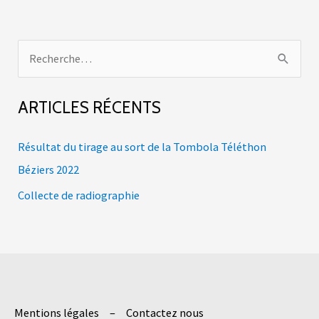
R
e
c
ARTICLES RÉCENTS
h
e
Résultat du tirage au sort de la Tombola Téléthon
r
Béziers 2022
c
Collecte de radiographie
h
e
r
:
Mentions légales
Contactez nous