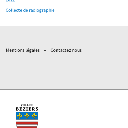
c
h
Collecte de radiographie
e
r
:
Mentions légales
Contactez nous