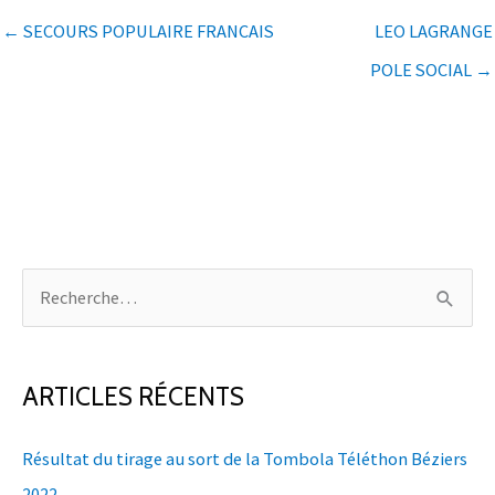
← SECOURS POPULAIRE FRANCAIS
LEO LAGRANGE
POLE SOCIAL →
R
e
c
h
ARTICLES RÉCENTS
e
Résultat du tirage au sort de la Tombola Téléthon Béziers
r
2022