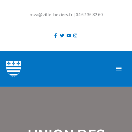
Aller
au
mva@ville-beziers.fr | 04 67 36 82 60
contenu
MEN
PRIN