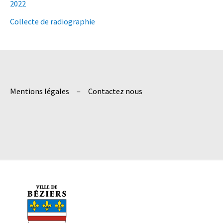
2022
c
h
Collecte de radiographie
e
r
:
Mentions légales
Contactez nous