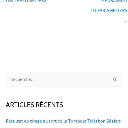
← ORI TAHITI BEZIERS
MADRASSATI
TOIYARIA BEZIERS
→
R
e
c
h
ARTICLES RÉCENTS
e
Résultat du tirage au sort de la Tombola Téléthon Béziers
r