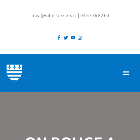
Aller
au
mva@ville-beziers.fr | 04 67 36 82 60
contenu
MEN
PRIN