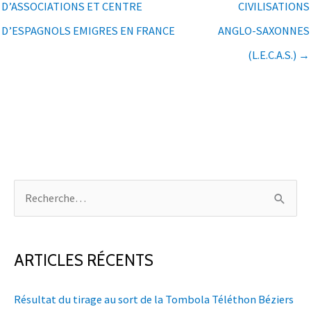
D’ASSOCIATIONS ET CENTRE
CIVILISATIONS
D’ESPAGNOLS EMIGRES EN FRANCE
ANGLO-SAXONNES
(L.E.C.A.S.) →
R
e
c
h
ARTICLES RÉCENTS
e
Résultat du tirage au sort de la Tombola Téléthon Béziers
r