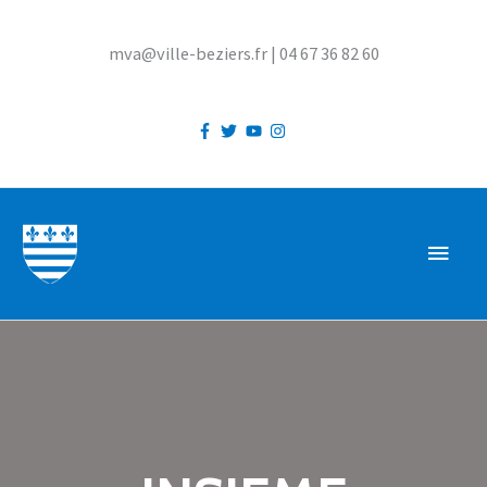
Aller
au
mva@ville-beziers.fr | 04 67 36 82 60
contenu
MEN
PRIN