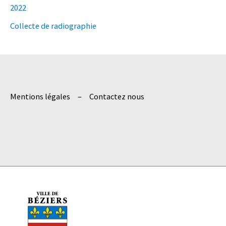
2022
c
h
Collecte de radiographie
e
r
:
Mentions légales
Contactez nous