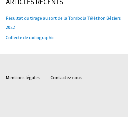
h
ARTICLES RÉCENTS
e
Résultat du tirage au sort de la Tombola Téléthon Béziers
r
2022
c
h
Collecte de radiographie
e
r
:
Mentions légales
Contactez nous