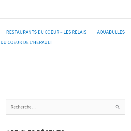
← RESTAURANTS DU COEUR – LES RELAIS
AQUABULLES →
DU COEUR DE L’HERAULT
R
e
c