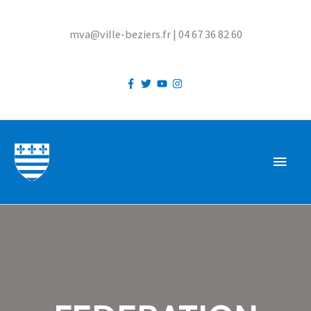
Aller
au
mva@ville-beziers.fr | 04 67 36 82 60
contenu
MEN
PRIN