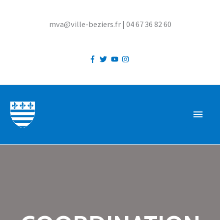
Aller
au
mva@ville-beziers.fr | 04 67 36 82 60
contenu
MEN
PRIN