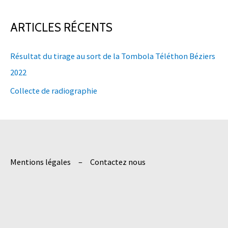
c
h
ARTICLES RÉCENTS
e
Résultat du tirage au sort de la Tombola Téléthon Béziers
r
2022
c
h
Collecte de radiographie
e
r
:
Mentions légales
Contactez nous