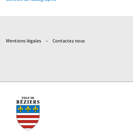
e
r
:
Mentions légales
Contactez nous