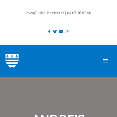
Aller
au
mva@ville-beziers.fr | 04 67 36 82 60
contenu
MEN
PRIN