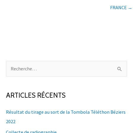
FRANCE →
R
e
c
h
ARTICLES RÉCENTS
e
Résultat du tirage au sort de la Tombola Téléthon Béziers
r
2022
c
h
Collecte de radiographie