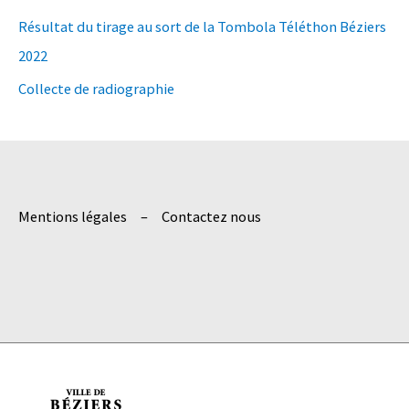
e
Résultat du tirage au sort de la Tombola Téléthon Béziers
r
2022
c
h
Collecte de radiographie
e
r
:
Mentions légales
Contactez nous