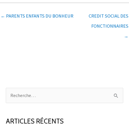
← PARENTS ENFANTS DU BONHEUR
CREDIT SOCIAL DES
FONCTIONNAIRES
→
R
e
c
h
ARTICLES RÉCENTS