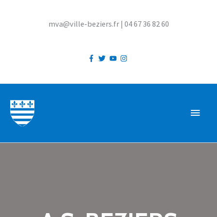
Aller
au
mva@ville-beziers.fr | 04 67 36 82 60
contenu
MEN
PRIN